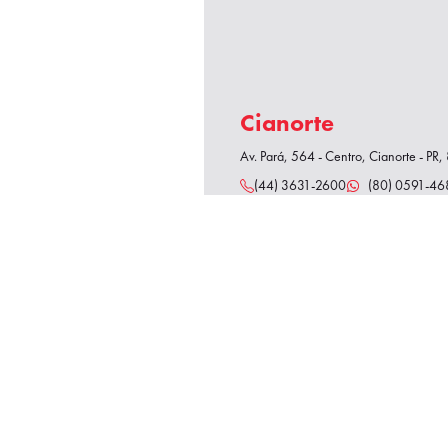
Cianorte
Av. Pará, 564 - Centro, Cianorte - P
(44) 3631-2600
(80) 0591-46
Goioerê
Av. Santos Dumont, 999 - Centro, Go
(44) 3521-7272
(80) 0591-46