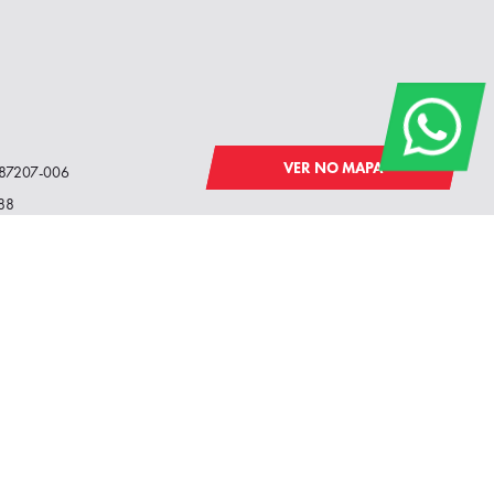
VER NO MAPA
R, 87207-006
88
VER NO MAPA
ioerê - PR, 87360-000
88