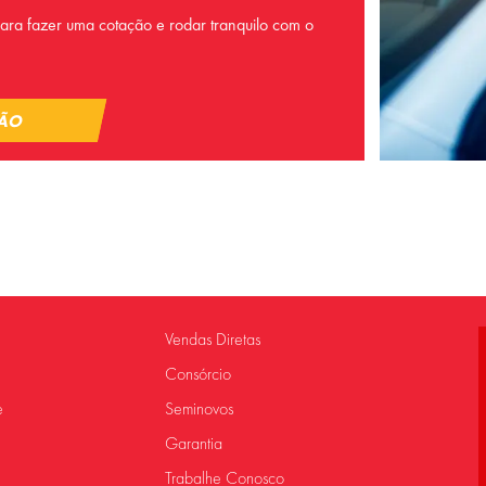
ra fazer uma cotação e rodar tranquilo com o
ÇÃO
Vendas Diretas
Consórcio
e
Seminovos
Garantia
Trabalhe Conosco