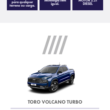
Tecnologia sem
MOTOR 2.2T
para qualquer
igual.
DIESEL
terreno ou carga.
TORO VOLCANO TURBO