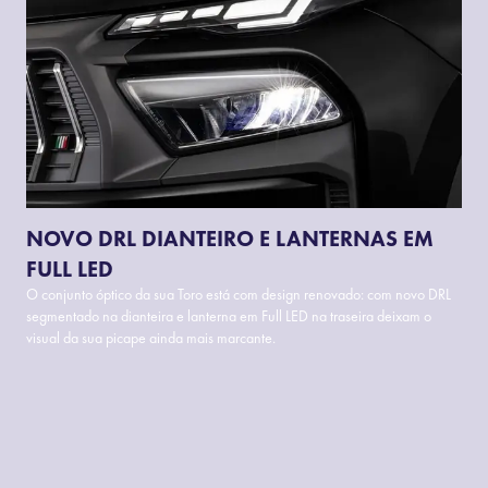
NOVO DRL DIANTEIRO E LANTERNAS EM
FULL LED
O conjunto óptico da sua Toro está com design renovado: com novo DRL
segmentado na dianteira e lanterna em Full LED na traseira deixam o
visual da sua picape ainda mais marcante.