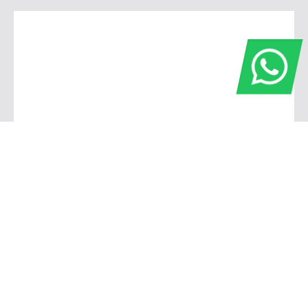
Cianorte
Av. Pará, 564 - Centro, Cianorte - PR, 87207-006