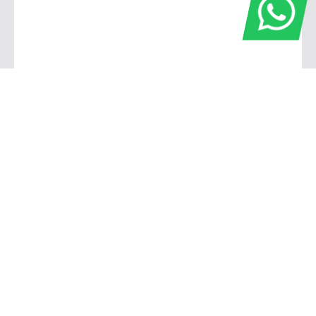
Cianorte
Av. Pará, 564 - Centro, Cianorte - PR, 87207-006
(44) 3631-2600
(80) 0591-4688
Goioerê