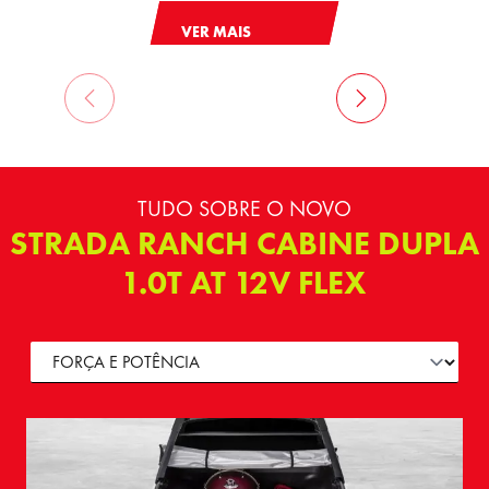
VER MAIS
TUDO SOBRE O NOVO
STRADA RANCH CABINE DUPLA
1.0T AT 12V FLEX