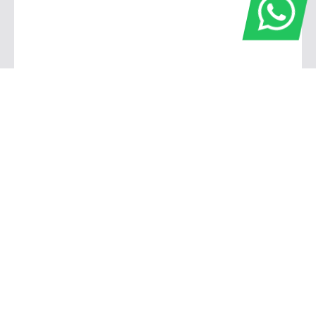
Cianorte
Av. Pará, 564 - Centro, Cianorte - PR, 87207-006
(44) 3631-2600
(80) 0591-4688
Goioerê